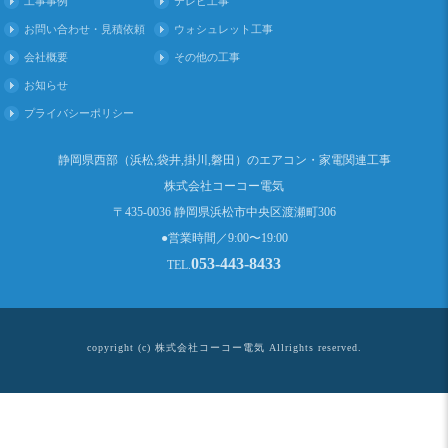
工事事例
テレビ工事
お問い合わせ・見積依頼
ウォシュレット工事
会社概要
その他の工事
お知らせ
プライバシーポリシー
静岡県西部（浜松,袋井,掛川,磐田）のエアコン・家電関連工事
株式会社コーコー電気
〒435-0036 静岡県浜松市中央区渡瀬町306
●営業時間／9:00〜19:00
053-443-8433
TEL.
copyright (c) 株式会社コーコー電気 Allrights reserved.