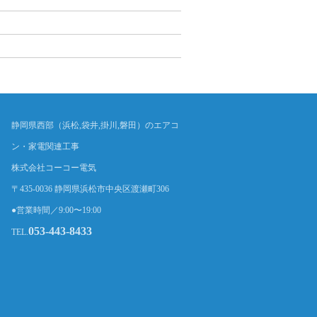
静岡県西部（浜松,袋井,掛川,磐田）のエアコ
ン・家電関連工事
株式会社コーコー電気
〒435-0036 静岡県浜松市中央区渡瀬町306
●営業時間／9:00〜19:00
053-443-8433
TEL.