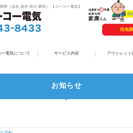
岡県（浜松,袋井,掛川,磐田） 【コーコー電気】
対
現地
コー電気について
サービス内容
アウトレット
お知らせ
@ 浜松