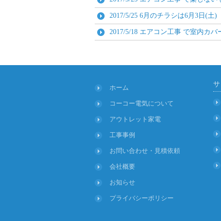
2017/5/25
6月のチラシは6月3日(土)
2017/5/18
エアコン工事 で室内カバー
サ
ホーム
コーコー電気について
アウトレット家電
工事事例
お問い合わせ・見積依頼
会社概要
お知らせ
プライバシーポリシー